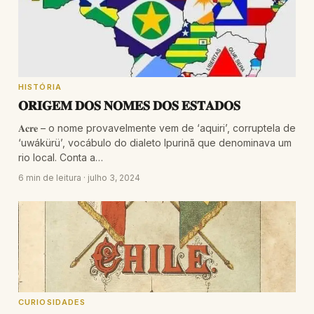
HISTÓRIA
𝐎𝐑𝐈𝐆𝐄𝐌 𝐃𝐎𝐒 𝐍𝐎𝐌𝐄𝐒 𝐃𝐎𝐒 𝐄𝐒𝐓𝐀𝐃𝐎𝐒
𝐀𝐜𝐫𝐞 – o nome provavelmente vem de ‘aquiri’, corruptela de
‘uwákürü’, vocábulo do dialeto Ipurinã que denominava um
rio local. Conta a…
6 min de leitura · julho 3, 2024
CURIOSIDADES