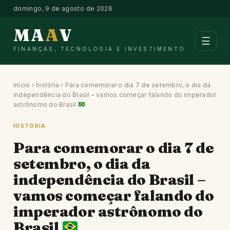
domingo, 9 de agosto de 2026
MA
A
V
☰
FINANÇAS, TECNOLOGIA E INVESTIMENTO
Início
›
história
›
Para comemorar o dia 7 de setembro, o dia da
independência do Brasil – vamos começar falando do imperador
astrônomo do Brasil
HISTÓRIA
Para comemorar o dia 7 de
setembro, o dia da
independência do Brasil –
vamos começar falando do
imperador astrônomo do
Brasil