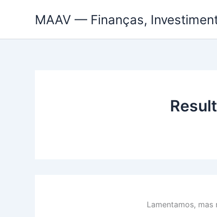
Ir
MAAV — Finanças, Investiment
para
o
conteúdo
Resul
Lamentamos, mas n